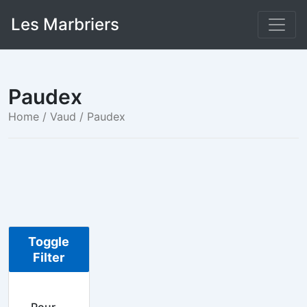
Skip
Les Marbriers
to
content
Paudex
Home
/
Vaud
/ Paudex
Toggle
Filter