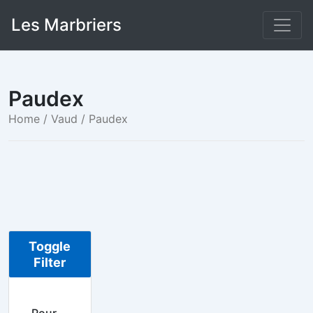
Skip
Les Marbriers
to
content
Paudex
Home
/
Vaud
/ Paudex
Toggle
Filter