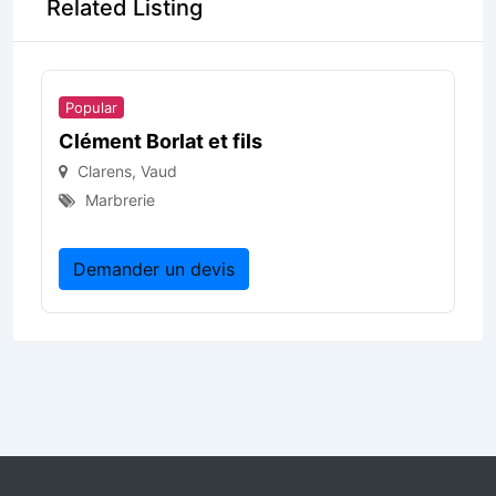
Related Listing
Popular
Po
Clément Borlat et fils
Ch
Clarens
,
Vaud
Marbrerie
Demander un devis