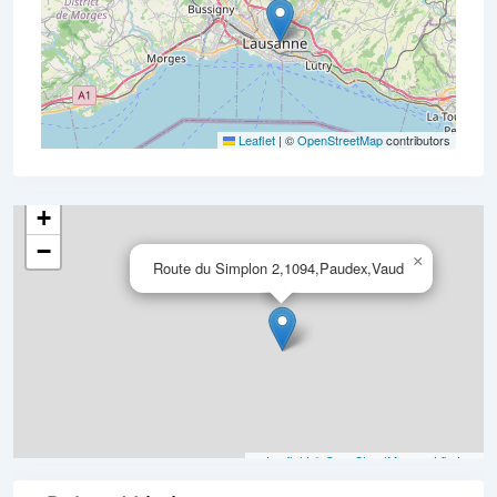
Leaflet
|
©
OpenStreetMap
contributors
+
−
×
Route du Simplon 2,1094,Paudex,Vaud
Leaflet
|
©
OpenStreetMap
contributors