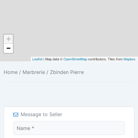
+
−
Leaflet
| Map data ©
OpenStreetMap
contributors. Tiles from
Mapbox
.
Home
/
Marbrerie
/ Zbinden Pierre
Message to Seller
Name