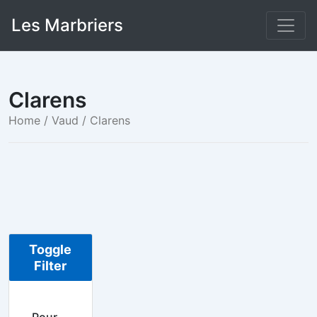
Skip
Les Marbriers
to
content
Clarens
Home
/
Vaud
/ Clarens
Toggle
Filter