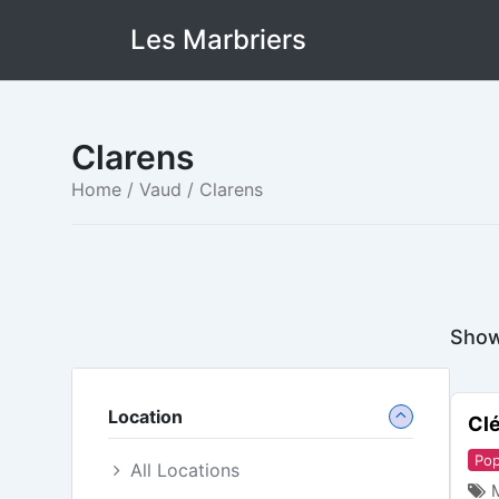
Skip
Les Marbriers
to
content
Clarens
Home
/
Vaud
/ Clarens
Show
Location
Clé
Pop
All Locations