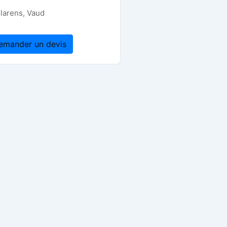
larens
,
Vaud
emander un devis