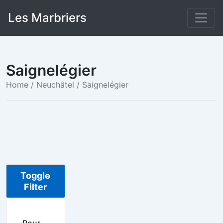
Skip
Les Marbriers
to
content
Saignelégier
Home
/
Neuchâtel
/ Saignelégier
Toggle
Filter