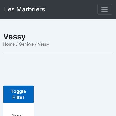
Skip
Les Marbriers
to
content
Vessy
Home
/
Genève
/ Vessy
Toggle
Filter