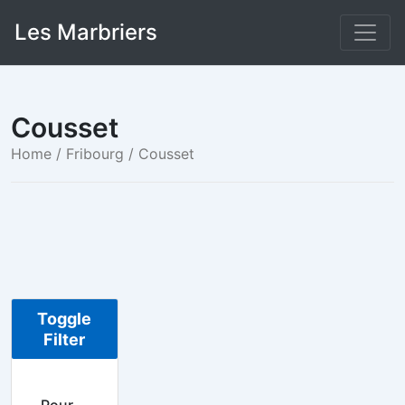
Skip
Les Marbriers
to
content
Cousset
Home
/
Fribourg
/ Cousset
Toggle
Filter