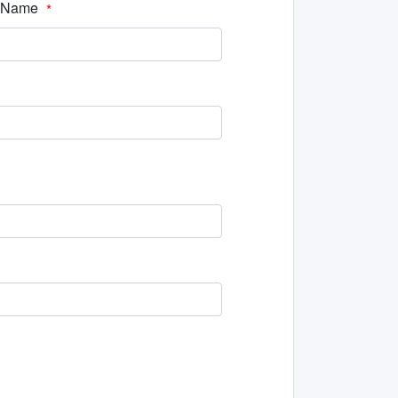
t Name
*